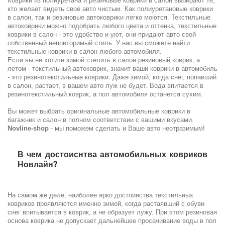
Коврики из полиуретана и резиновые коврики в салон выбирают те,
кто желает видеть своё авто чистым. Как полиуретановые коврики
в салон, так и резиновые автоковрики легко моются. Текстильные
автоковрики можно подобрать любого цвета и оттенка, текстильные
коврики в салон - это удобство и уют, они придают авто свой
собственный неповторимый стиль. У нас вы сможете найти
текстильные коврики в салон любого автомобиля.
Если вы не хотите зимой стелить в салон резиновый коврик, а
летом - текстильный автоковрик, значит ваши коврики в автомобиль
- это резинотекстильные коврики. Даже зимой, когда снег, попавший
в салон, растает, в вашем авто луж не будет. Вода впитается в
резинотекстильный коврик, а пол автомобиля останется сухим.
Вы может выбрать оригинальные автомобильные коврики в
багажник и салон в полном соответствии с вашими вкусами.
Novline-shop
- мы поможем сделать и Ваше авто неотразимым!
В чем достоиснтва автомобильных ковриков
Новлайн?
На самом же деле, наиболее ярко достоинства текстильных
ковриков проявляются именно зимой, когда растаявший с обуви
снег впитывается в коврик, а не образует лужу. При этом резиновая
основа коврика не допускает дальнейшее просачивание воды в пол