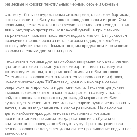
резиновые и коврики текстильные: чёрные, серые и бежевые.
Это могут быть полиуретановые автоковрики, с высоким бортиком,
которые защитят обивку салона от попадания влаги и грязи. Они
практичны, легко моются и не требуют специального ухода - стоит
лишь регулярно протирать их влажной губкой, а при сильном
загрязнении - промыть прохладной водой с мылом. Выпускаются
преимущественно черного цвета, который подойдет к любому
оттенку обивки салона. Помимо того, мы предлагаем и резиновые
коврики по самым доступным ценам.
Текстильные коврики для автомобиля выпускаются самых разных
цветов и оттенков, вносят уют и комфорт в салон, поэтому мы
рекомендуем их тем, кто ценит свой стиль и не боится грязи.
Текстильные коврики изготавливаются из поролона или флока,
имеют обязательную ТХТ-вставку, края обычно обработаны
оверлоком для прочности и долговечности. Текстиль допускает
широкие возможности для кроя и расцветок, поэтому у нас вы
найдете несколько вариантов для каждой марки автомобиля.
существует мнение, что текстильные коврики лучше использовать
летом, а на зиму укладывать в салон резиновые. На самом же
деле, наиболее ярко достоинства текстильных ковриков
проявляются именно зимой, когда растаявший с обуви снег
впитывается в коврик, а не образует лужу. При этом резиновая
основа коврика не допускает дальнейшее просачивание воды в пол
автомобиля.