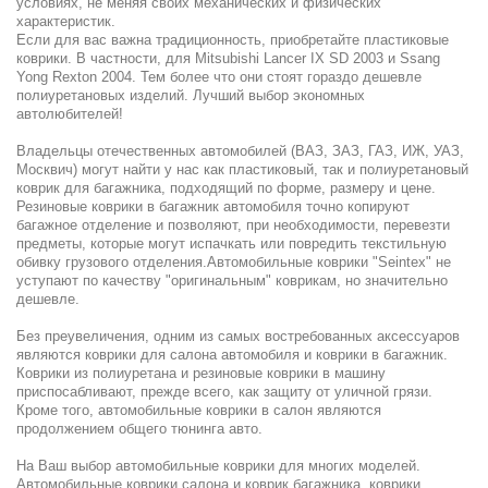
условиях, не меняя своих механических и физических
характеристик.
Если для вас важна традиционность, приобретайте пластиковые
коврики. В частности, для Мitsubishi Lancer IX SD 2003 и Ssang
Yong Rexton 2004. Тем более что они стоят гораздо дешевле
полиуретановых изделий. Лучший выбор экономных
автолюбителей!
Владельцы отечественных автомобилей (ВАЗ, ЗАЗ, ГАЗ, ИЖ, УАЗ,
Москвич) могут найти у нас как пластиковый, так и полиуретановый
коврик для багажника, подходящий по форме, размеру и цене.
Резиновые коврики в багажник автомобиля точно копируют
багажное отделение и позволяют, при необходимости, перевезти
предметы, которые могут испачкать или повредить текстильную
обивку грузового отделения.Автомобильные коврики "Seintex" не
уступают по качеству "оригинальным" коврикам, но значительно
дешевле.
Без преувеличения, одним из самых востребованных аксессуаров
являются коврики для салона автомобиля и коврики в багажник.
Коврики из полиуретана и резиновые коврики в машину
приспосабливают, прежде всего, как защиту от уличной грязи.
Кроме того, автомобильные коврики в салон являются
продолжением общего тюнинга авто.
На Ваш выбор автомобильные коврики для многих моделей.
Автомобильные коврики салона и коврик багажника, коврики