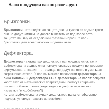
Наша продукция вас не разочарует:
Брызговики.
Брызговики
- это надёжная защита днища кузова от воды и грязи,
они не дадут камням на дороге вылететь из-под колёс авто,
защитят машину от оседающей грязевой мороси. У нас -
брызговики для всевозможных моделей авто.
Дефлектора.
Дефлектора на окна
: как дефлектора на передние окна, так и
дефлектора на задние окна помогут свежему воздуху непрерывно
циркулировать, защитят от солнца, не дадут запотеть и уменьшат
загрязнение стёкол. У нас вы можете приобрести
дефлектора на
окна Новлайн
и
дефлектора EGR
.
Дефлектора на капот
: защитят
капот авто от механических повреждений, помогут сохранить
чистым лобовое стекло (ведь недаром дефлектора на капот
называют "мухобойками"!)
Кстати, дефлектора на окна и дефлектора на капот эффектно
подчеркнут силуэт вашего автомобиля!