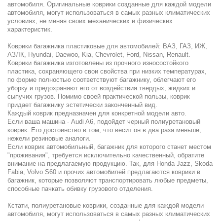
автомобиля. Оригинальные коврики созданные для каждой модели
автомобиля, могут использоваться в самых разных климатических
условиях, не меняя своих механических и физических
характеристик.
Коврики багажника пластиковые для автомобилей: ВАЗ, ГАЗ, ИЖ,
АЗЛК, Hyundai, Daewoo, Kia, Chevrolet, Ford, Nissan, Renault.
Коврики багажника изготовлены из прочного износостойкого
пластика, сохраняющего свои свойства при низких температурах,
по форме полностью соответствуют багажнику, облегчают его
уборку и предохраняют его от воздействия твердых, жидких и
сыпучих грузов. Помимо своей практической пользы, коврик
придает багажнику эстетически законченный вид.
Каждый коврик предназначен для конкретной модели авто.
Если ваша машина - Audi A6, подойдет черный полиуретановый
коврик. Его достоинство в том, что весит он в два раза меньше,
нежели резиновые аналоги.
Если коврик автомобильный, багажник для которого станет местом
"проживания", требуется исключительно качественный, обратите
внимание на предлагаемую продукцию. Так, для Honda Jazz, Skoda
Fabia, Volvo S60 и прочих автомобилей предлагаются коврики в
багажник, которые позволяют транспортировать любые предметы,
способные пачкать обивку грузового отделения.
Кстати, полиуретановые коврики, созданные для каждой модели
автомобиля, могут использоваться в самых разных климатических