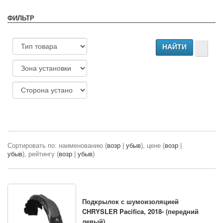
ФИЛЬТР
Сортировать по: наименованию (
возр
|
убыв
), цене (
возр
|
убыв
), рейтингу (
возр
|
убыв
)
Подкрылок с шумоизоляцией
CHRYSLER Pacifica, 2018- (передний
левый)