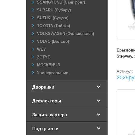
SSANGYONG (Санг Йонг)
SUBARU (Субару)
SUZUKI (Сузуки)
TOYOTA (Тойота)
VOLKSWAGEN (Фольксваген)
VOLVO (Вольво)
Брызгови
WEY
Stepway, 
ZOTYE
МОСКВИЧ 3
Артикул:
Универсальные
2029ру
Дворники
Дефлекторы
Защита картера
Подкрылки