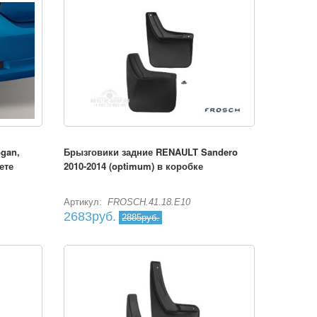
gan,
Брызговики задние RENAULT Sandero
ете
2010-2014 (optimum) в коробке
Артикул:
FROSCH.41.18.E10
2683руб.
2885руб.