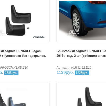
ки задние RENAULT Logan,
Брызговики задние RENAULT Lo
0-> (установка без подкрылок,
2014-> сед. 2 шт.(optimum) в пак
FROSCH.41.05.E10
Артикул:
NLF.41.32.E10
б.
1139руб.
2885руб.
1225руб.