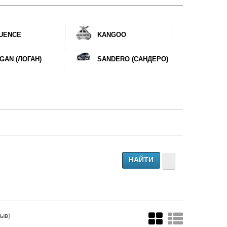
UENCE
KANGOO
GAN (ЛОГАН)
SANDERO (САНДЕРО)
быв
)