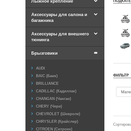
ПОДКАТ
Лыжное крепление
Аксессуары для салона и
багажника
Аксессуары для внешнего
тюнинга
Брызговики
AUDI
ФИЛЬТР
BAIC (Баик)
BRILLIANCE
CADILLAC (Кадиллак)
CHANGAN (Чанган)
CHERY (Чери)
CHEVROLET (Шевроле)
CHRYSLER (Крайслер)
Сортирова
CITROEN (Ситроен)