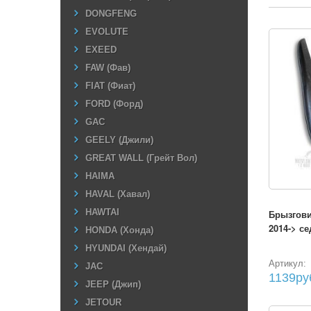
DONGFENG
EVOLUTE
EXEED
FAW (Фав)
FIAT (Фиат)
FORD (Форд)
GAC
GEELY (Джили)
GREAT WALL (Грейт Вол)
HAIMA
HAVAL (Хавал)
HAWTAI
Брызгови
2014-> се
HONDA (Хонда)
HYUNDAI (Хендай)
Артикул:
JAC
1139ру
JEEP (Джип)
JETOUR