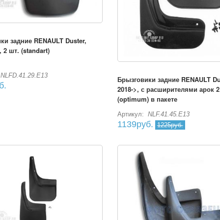
ки задние RENAULT Duster,
 2 шт. (standart)
NLFD.41.29.E13
Брызговики задние RENAULT Dus
б.
2018->, с расширителями арок 2
(optimum) в пакете
Артикул:
NLF.41.45.E13
1139руб.
1225руб.