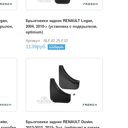
gan,
Брызговики задние RENAULT Logan,
крылок,
2004, 2010-> (установка c подкрылком,
optimum)
Артикул:
NLF.41.25.E10
1139руб.
1225руб.
ter,
Брызговики задние RENAULT Duster,
в коробке
2012-2015, 2015- 2шт. (optimum) в пакете