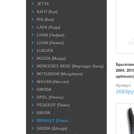
JETTA
KAIYI (Каи)
KIA (Киа)
LADA (Лада)
LIFAN (Лифан)
LIVAN (Ливан)
LUXGEN
MAZDA (Мазда)
Брызгови
MERCEDES BENZ (Мерседес Бенц)
2004, 201
MITSUBISHI (Мицубиси)
optimum)
NISSAN (Ниссан)
Артикул:
OMODA
2683ру
OPEL (Опель)
PEUGEOT (Пежо)
RAVON
RENAULT (Рено)
SKODA (Шкода)