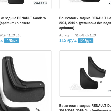
ки задние RENAULT Sandero
Брызговики задние RENAULT Lo
(optimum) в пакете
2004, 2010-> (установка без под
optimum)
NLF.41.18.E10
Артикул:
NLF.41.05.E10
б.
1139руб.
1225руб.
1225руб.
Брызговики задние RENAULT Dus
2012-2015, 2015- 2шт.(optimum) 