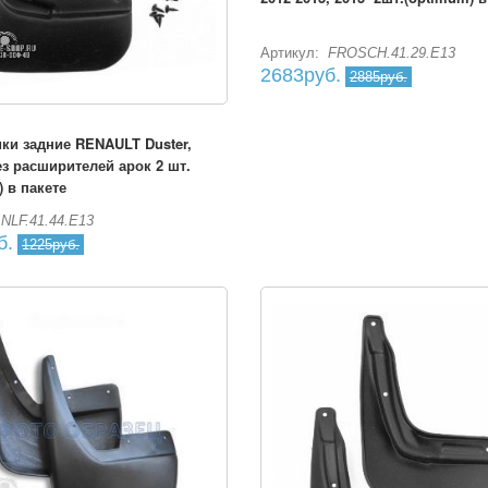
Артикул:
FROSCH.41.29.E13
2683руб.
2885руб.
ки задние RENAULT Duster,
ез расширителей арок 2 шт.
 в пакете
NLF.41.44.E13
б.
1225руб.