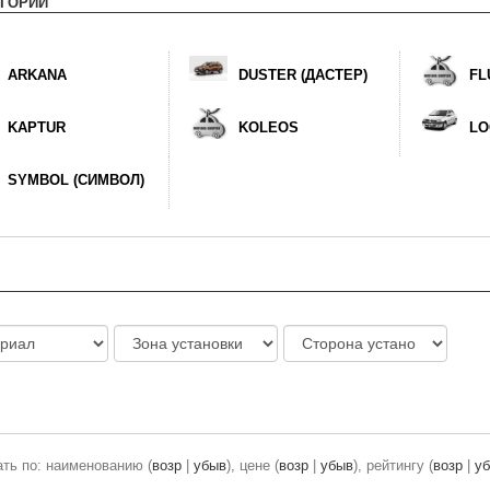
ЕГОРИИ
ARKANA
DUSTER (ДАСТЕР)
FL
KAPTUR
KOLEOS
LO
SYMBOL (СИМВОЛ)
ть по: наименованию (
возр
|
убыв
), цене (
возр
|
убыв
), рейтингу (
возр
|
у