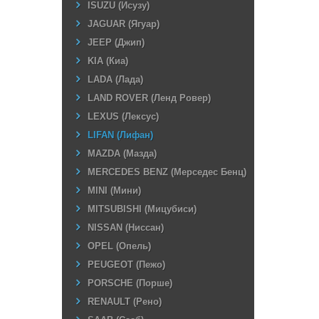
ISUZU (Исузу)
JAGUAR (Ягуар)
JEEP (Джип)
KIA (Киа)
LADA (Лада)
LAND ROVER (Ленд Ровер)
LEXUS (Лексус)
LIFAN (Лифан)
MAZDA (Мазда)
MERCEDES BENZ (Мерседес Бенц)
MINI (Мини)
MITSUBISHI (Мицубиси)
NISSAN (Ниссан)
OPEL (Опель)
PEUGEOT (Пежо)
PORSCHE (Порше)
RENAULT (Рено)