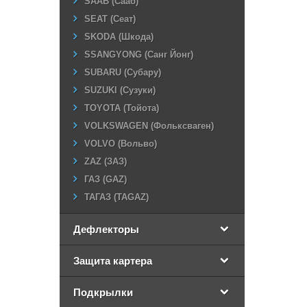
SAAB (Сааб)
SEAT (Сеат)
SKODA (Шкода)
SSANGYONG (Санг Йонг)
SUBARU (Субару)
SUZUKI (Сузуки)
TOYOTA (Тойота)
VOLKSWAGEN (Фольксваген)
VOLVO (Вольво)
ZAZ (ЗАЗ)
ГАЗ (GAZ)
ТАГАЗ (TAGAZ)
Дефлекторы
Защита картера
Подкрылки