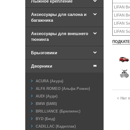
Лыжное крепление
LIFAN Br
Аксессуары для салона и
LIFAN Br
багажника
LIFAN Sm
LIFAN So
Аксессуары для внешнего
тюнинга
ПОДКАТ
Брызговики
Дворники
ACURA (Акура)
ALFA ROMEO (Альфа Ромео)
AUDI (Ауди)
< Нет пр
BMW (БМВ)
BRILLIANCE (Брилиянс)
BYD (Бюд)
CADILLAC (Кадиллак)