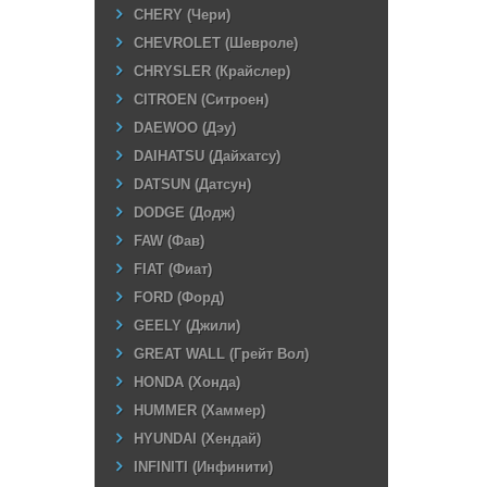
CHERY (Чери)
CHEVROLET (Шевроле)
CHRYSLER (Крайслер)
CITROEN (Ситроен)
DAEWOO (Дэу)
DAIHATSU (Дайхатсу)
DATSUN (Датсун)
DODGE (Додж)
FAW (Фав)
FIAT (Фиат)
FORD (Форд)
GEELY (Джили)
GREAT WALL (Грейт Вол)
HONDA (Хонда)
HUMMER (Хаммер)
HYUNDAI (Хендай)
INFINITI (Инфинити)