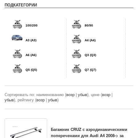
ПОДКАТЕГОРИИ
100/200
80/90
A3 (А3)
A4 (А4)
A6 (А6)
Q3 (Q3)
Q5 (Q5)
Q7 (Q7)
Сортировать по: наименованию (
возр
|
убыв
), цене (
возр
|
убыв
), рейтингу (
возр
|
убыв
)
Багажник CRUZ с аэродинамическими
попереченами для Audi A4 2008-> за