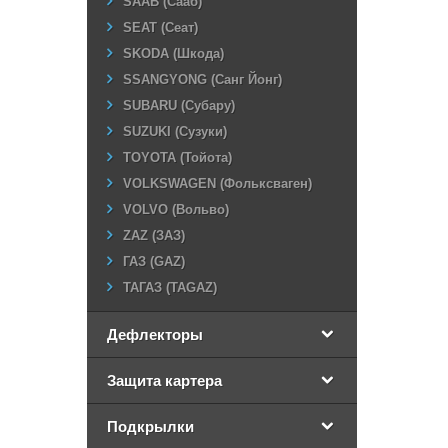
SAAB (Сааб)
SEAT (Сеат)
SKODA (Шкода)
SSANGYONG (Санг Йонг)
SUBARU (Субару)
SUZUKI (Сузуки)
TOYOTA (Тойота)
VOLKSWAGEN (Фольксваген)
VOLVO (Вольво)
ZAZ (ЗАЗ)
ГАЗ (GAZ)
ТАГАЗ (TAGAZ)
Дефлекторы
Защита картера
Подкрылки