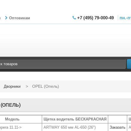
+7 (495) 79-000-49
пн.-п
ы
Оптовикам
>
OPEL (Опель)
Дворники
 (ОПЕЛЬ)
Модель
Щетка водитель БЕСКАРКАСНАЯ
Щ
era 11.11->
ARTWAY 650 мм AL-650 (26")
Заказать
A