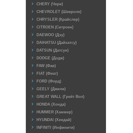
CHERY (Чери)
CHEVROLET (Шевроле)
CHRYSLER (Крайслер)
CITROEN (Ситроен)
DAEWOO (Дэу)
DAIHATSU (Дайхатсу)
DATSUN (Датсун)
DODGE (Додж)
FAW (Фав)
FIAT (Фиат)
FORD (Форд)
GEELY (Джили)
GREAT WALL (Грейт Вол)
HONDA (Хонда)
HUMMER (Хаммер)
HYUNDAI (Хендай)
INFINITI (Инфинити)