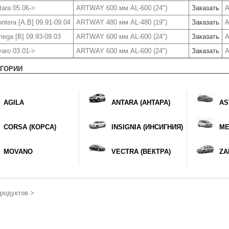
ara 05.06->
ARTWAY 600 мм AL-600 (24")
Заказать
A
ntera [A,B] 09.91-09.04
ARTWAY 480 мм AL-480 (19")
Заказать
A
ga [B] 09.93-09.03
ARTWAY 600 мм AL-600 (24")
Заказать
A
aro 03.01->
ARTWAY 600 мм AL-600 (24")
Заказать
A
ЕГОРИИ
AGILA
ANTARA (АНТАРА)
AS
CORSA (КОРСА)
INSIGNIA (ИНСИГНИЯ)
ME
MOVANO
VECTRA (ВЕКТРА)
ZA
одуктов >