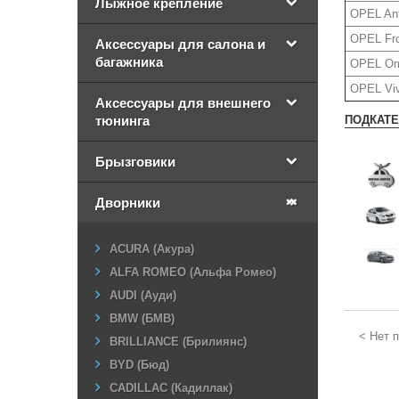
Лыжное крепление
OPEL Ant
OPEL Fro
Аксессуары для салона и
багажника
OPEL Ome
OPEL Viv
Аксессуары для внешнего
ПОДКАТ
тюнинга
Брызговики
Дворники
ACURA (Акура)
ALFA ROMEO (Альфа Ромео)
AUDI (Ауди)
BMW (БМВ)
< Нет пр
BRILLIANCE (Брилиянс)
BYD (Бюд)
CADILLAC (Кадиллак)