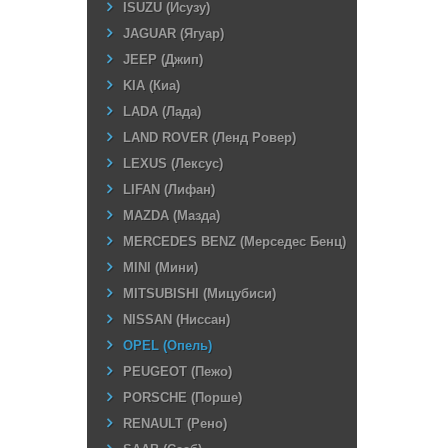
ISUZU (Исузу)
JAGUAR (Ягуар)
JEEP (Джип)
KIA (Киа)
LADA (Лада)
LAND ROVER (Ленд Ровер)
LEXUS (Лексус)
LIFAN (Лифан)
MAZDA (Мазда)
MERCEDES BENZ (Мерседес Бенц)
MINI (Мини)
MITSUBISHI (Мицубиси)
NISSAN (Ниссан)
OPEL (Опель)
PEUGEOT (Пежо)
PORSCHE (Порше)
RENAULT (Рено)