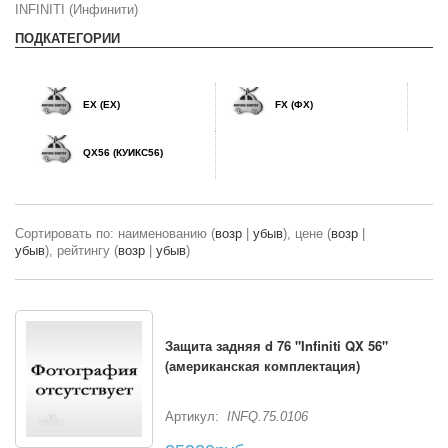
INFINITI (Инфинити)
ПОДКАТЕГОРИИ
EX (ЕХ)
FX (ФХ)
QX56 (КУИКС56)
Сортировать по: наименованию (
возр
|
убыв
), цене (
возр
|
убыв
), рейтингу (
возр
|
убыв
)
Защита задняя d 76 "Infiniti QX 56"
(американская комплектация)
Артикул:
INFQ.75.0106