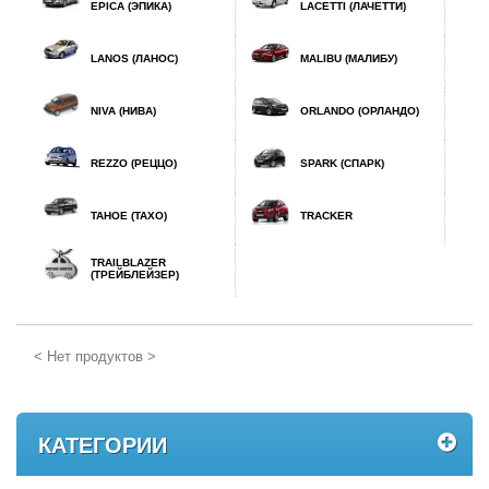
EPICA (ЭПИКА)
LACETTI (ЛАЧЕТТИ)
LANOS (ЛАНОС)
MALIBU (МАЛИБУ)
NIVA (НИВА)
ORLANDO (ОРЛАНДО)
REZZO (РЕЦЦО)
SPARK (СПАРК)
TAHOE (ТАХО)
TRACKER
TRAILBLAZER
(ТРЕЙБЛЕЙЗЕР)
< Нет продуктов >
КАТЕГОРИИ