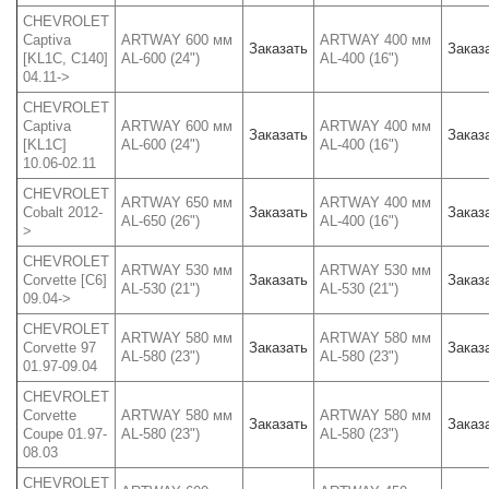
CHEVROLET
Captiva
ARTWAY 600 мм
ARTWAY 400 мм
Заказать
Заказ
[KL1C, C140]
AL-600 (24")
AL-400 (16")
04.11->
CHEVROLET
Captiva
ARTWAY 600 мм
ARTWAY 400 мм
Заказать
Заказ
[KL1C]
AL-600 (24")
AL-400 (16")
10.06-02.11
CHEVROLET
ARTWAY 650 мм
ARTWAY 400 мм
Cobalt 2012-
Заказать
Заказ
AL-650 (26")
AL-400 (16")
>
CHEVROLET
ARTWAY 530 мм
ARTWAY 530 мм
Corvette [C6]
Заказать
Заказ
AL-530 (21")
AL-530 (21")
09.04->
CHEVROLET
ARTWAY 580 мм
ARTWAY 580 мм
Corvette 97
Заказать
Заказ
AL-580 (23")
AL-580 (23")
01.97-09.04
CHEVROLET
Corvette
ARTWAY 580 мм
ARTWAY 580 мм
Заказать
Заказ
Coupe 01.97-
AL-580 (23")
AL-580 (23")
08.03
CHEVROLET