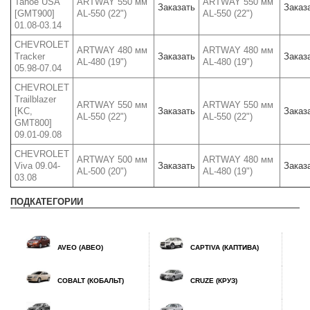
Tahoe USA
ARTWAY 550 мм
ARTWAY 550 мм
Заказать
Заказ
[GMT900]
AL-550 (22")
AL-550 (22")
01.08-03.14
CHEVROLET
ARTWAY 480 мм
ARTWAY 480 мм
Tracker
Заказать
Заказ
AL-480 (19")
AL-480 (19")
05.98-07.04
CHEVROLET
Trailblazer
ARTWAY 550 мм
ARTWAY 550 мм
[KC,
Заказать
Заказ
AL-550 (22")
AL-550 (22")
GMT800]
09.01-09.08
CHEVROLET
ARTWAY 500 мм
ARTWAY 480 мм
Viva 09.04-
Заказать
Заказ
AL-500 (20")
AL-480 (19")
03.08
ПОДКАТЕГОРИИ
AVEO (АВЕО)
CAPTIVA (КАПТИВА)
COBALT (КОБАЛЬТ)
CRUZE (КРУЗ)