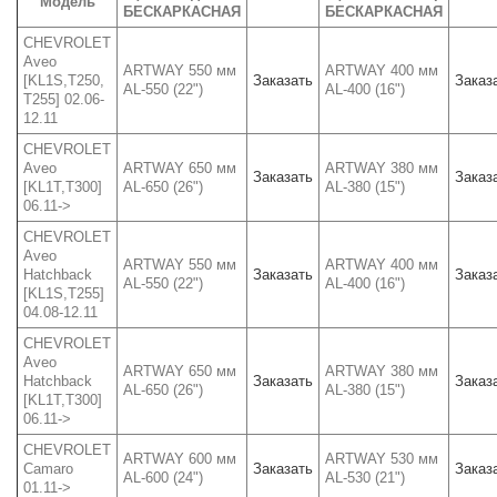
Модель
БЕСКАРКАСНАЯ
БЕСКАРКАСНАЯ
CHEVROLET
Aveo
ARTWAY 550 мм
ARTWAY 400 мм
[KL1S,T250,
Заказать
Заказ
AL-550 (22")
AL-400 (16")
T255] 02.06-
12.11
CHEVROLET
Aveo
ARTWAY 650 мм
ARTWAY 380 мм
Заказать
Заказ
[KL1T,T300]
AL-650 (26")
AL-380 (15")
06.11->
CHEVROLET
Aveo
ARTWAY 550 мм
ARTWAY 400 мм
Hatchback
Заказать
Заказ
AL-550 (22")
AL-400 (16")
[KL1S,T255]
04.08-12.11
CHEVROLET
Aveo
ARTWAY 650 мм
ARTWAY 380 мм
Hatchback
Заказать
Заказ
AL-650 (26")
AL-380 (15")
[KL1T,T300]
06.11->
CHEVROLET
ARTWAY 600 мм
ARTWAY 530 мм
Camaro
Заказать
Заказ
AL-600 (24")
AL-530 (21")
01.11->