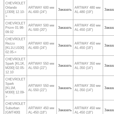
CHEVROLET
Orlando
ARTWAY 600 мм
ARTWAY 480 мм
Заказать
Заказ
[J309] 12.10-
AL-600 (24")
AL-480 (19")
>
CHEVROLET
ARTWAY 500 мм
ARTWAY 450 мм
Prizm 01.98-
Заказать
Заказ
AL-500 (20")
AL-450 (18")
09.02
CHEVROLET
Rezzo
ARTWAY 600 мм
ARTWAY 450 мм
Заказать
Заказ
[KL1U,U100]
AL-600 (24")
AL-450 (18")
02.05->
CHEVROLET
Spark [KL1K,
ARTWAY 550 мм
ARTWAY 350 мм
Заказать
Заказ
M200] 02.05-
AL-550 (22")
AL-350 (14")
12.10
CHEVROLET
Spark
ARTWAY 550 мм
ARTWAY 350 мм
[KL1M,
Заказать
Заказ
AL-550 (22")
AL-350 (14")
M300] 12.09-
>
CHEVROLET
Suburban
ARTWAY 450 мм
ARTWAY 450 мм
Заказать
Заказ
[GMT400]
AL-450 (18")
AL-450 (18")